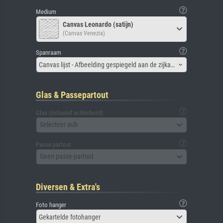
Medium
Canvas Leonardo (satijn)
(Canvas Venezia)
Spanraam
Canvas lijst - Afbeelding gespiegeld aan de zijkant
Glas & Passepartout
Glas (inclusief achterbord)
Selecteer aub
Passe-partout
Geen passe-partout
Diversen & Extra's
Foto hanger
Gekartelde fotohanger