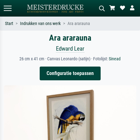
Start
Indrukken van ons werk
Ara ararauna
Ara ararauna
Standaard zoeken
AI-beeldzoeker
Zoek op kunstenaar, titel of stijl – bijv.
Beschrijf de scène – bijv. groene
Edward Lear
Monet, Sterrennacht, impressionisme,
weide, abstract met veel rood, donker
Hokusai-golf, naakt.
olieverfschilderij, staand naakt naast
26 cm x 41 cm · Canvas Leonardo (satijn) · Fotolijst:
Sinead
een boom.
Configuratie toepassen