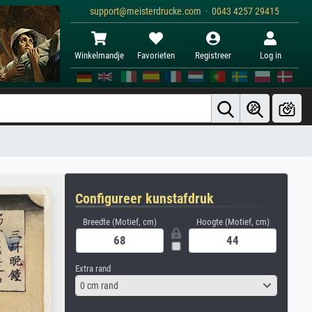
support@meisterdrucke.com · 0043 4257 29415
Winkelmandje
Favorieten
Registreer
Log in
Configureer kunstafdruk
Breedte (Motief, cm)
Hoogte (Motief, cm)
Extra rand
0 cm rand