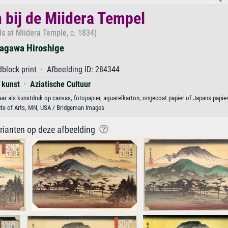
bij de Miidera Tempel
ls at Miidera Temple, c. 1834)
agawa Hiroshige
block print · Afbeelding ID: 284344
 kunst
·
Aziatische Cultuur
r als kunstdruk op canvas, fotopapier, aquarelkarton, ongecoat papier of Japans papier
ute of Arts, MN, USA / Bridgeman Images
arianten op deze afbeelding