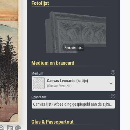
Fotolijst
Medium en brancard
Medium
Canvas Leonardo (satijn)
(Canvas Venezia)
Spanraam
Canvas lijst - Afbeelding gespiegeld aan de zijkant
Glas & Passepartout