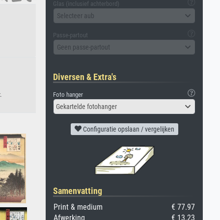
Glas (inclusief achterbord)
Selecteer aub
Passe-partout
Geen passe-partout
Diversen & Extra's
Foto hanger
.
Gekartelde fotohanger
Configuratie opslaan / vergelijken
Samenvatting
Print & medium
€ 77.97
Afwerking
€ 13.23