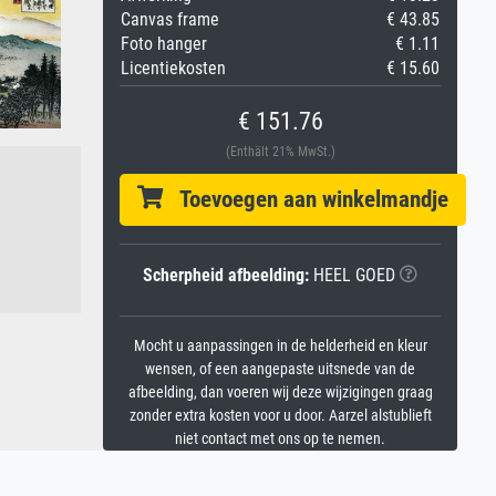
Canvas frame
€ 43.85
Foto hanger
€ 1.11
Licentiekosten
€ 15.60
€ 151.76
(Enthält 21% MwSt.)
Toevoegen aan winkelmandje
Scherpheid afbeelding:
HEEL GOED
Mocht u aanpassingen in de helderheid en kleur
wensen, of een aangepaste uitsnede van de
afbeelding, dan voeren wij deze wijzigingen graag
zonder extra kosten voor u door. Aarzel alstublieft
niet contact met ons op te nemen.