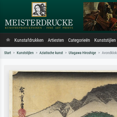
Kunstafdrukken
Artiesten
Categorieën
Kunststijlen
Start
Kunststijlen
Aziatische kunst
Utagawa Hiroshige
Avondklok