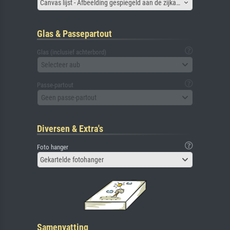
Canvas lijst - Afbeelding gespiegeld aan de zijkant
Glas & Passepartout
Glas (inclusief achterbord)
Selecteer aub
Passe-partout
Geen passe-partout
Diversen & Extra's
Foto hanger
Gekartelde fotohanger
Samenvatting