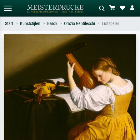
Start
Kunststijlen
Barok
Orazio Gentileschi
Luitspeler
Standaard zoeken
AI-beeldzoeker
Zoek op kunstenaar, titel of stijl – bijv.
Beschrijf de scène – bijv. groene
Monet, Sterrennacht, impressionisme,
weide, abstract met veel rood, donker
Hokusai-golf, naakt.
olieverfschilderij, staand naakt naast
een boom.