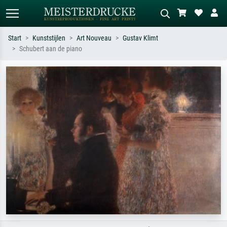
Start
Kunststijlen
Art Nouveau
Gustav Klimt
Schubert aan de piano
Standaard zoeken
AI-beeldzoeker
Zoek op kunstenaar, titel of stijl – bijv.
Beschrijf de scène – bijv. groene
Monet, Sterrennacht, impressionisme,
weide, abstract met veel rood, donker
Hokusai-golf, naakt.
olieverfschilderij, staand naakt naast
een boom.