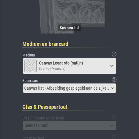
Medium en brancard
Medium
Canvas Leonardo (satijn)
(Canvas Venezia)
Spanraam
Canvas lijst - Afbeelding gespiegeld aan de zijkant
Glas & Passepartout
Glas (inclusief achterbord)
Selecteer aub
Passe-partout