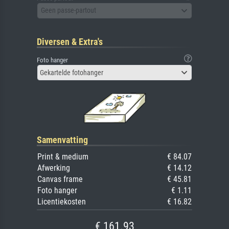
Geen passe-partout
Diversen & Extra's
Foto hanger
Gekartelde fotohanger
Samenvatting
Print & medium
€ 84.07
Afwerking
€ 14.12
Canvas frame
€ 45.81
Foto hanger
€ 1.11
Licentiekosten
€ 16.82
€ 161.93