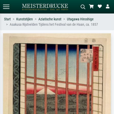
Start
Kunststijlen
Aziatische kunst
Utagawa Hiroshige
Asakusa Rijstvelden Tijdens het Festival van de Haan, ca. 1857
Standaard zoeken
AI-beeldzoeker
Zoek op kunstenaar, titel of stijl – bijv.
Beschrijf de scène – bijv. groene
Monet, Sterrennacht, impressionisme,
weide, abstract met veel rood, donker
Hokusai-golf, naakt.
olieverfschilderij, staand naakt naast
een boom.