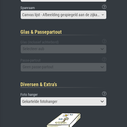
Spanraam
Canvas lijst - Afbeelding gespiegeld aan de zijkant
Glas & Passepartout
Glas (inclusief achterbord)
Selecteer aub
Passe-partout
Geen passe-partout
Diversen & Extra's
Foto hanger
Gekartelde fotohanger