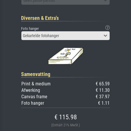
Geen passe-partout
Diversen & Extra's
Foto hanger
Gekartelde fotohanger
Samenvatting
Print & medium
€ 65.59
Afwerking
€ 11.30
Canvas frame
€ 37.97
Foto hanger
€ 1.11
€ 115.98
(Enthält 21% MwSt.)