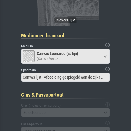
Medium en brancard
Medium
Canvas Leonardo (satijn)
(Canvas Venezia)
Spanraam
Canvas lijst - Afbeelding gespiegeld aan de zijkant
Glas & Passepartout
Glas (inclusief achterbord)
Selecteer aub
Passe-partout