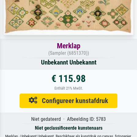
Merklap
(Sampler (6851370))
Unbekannt Unbekannt
€ 115.98
Enthält 21% MwSt.
Configureer kunstafdruk
Niet gedateerd · Afbeelding ID: 5783
Niet geclassificeerde kunstenaars
Merklap · Unbekannt Unbekannt. Beschikbaar als kunstdruk op canvas, fotopapier,