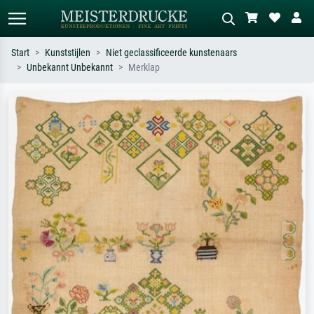
Start
Kunststijlen
Niet geclassificeerde kunstenaars
Unbekannt Unbekannt
Merklap
Standaard zoeken
AI-beeldzoeker
Zoek op kunstenaar, titel of stijl – bijv.
Beschrijf de scène – bijv. groene
Monet, Sterrennacht, impressionisme,
weide, abstract met veel rood, donker
Hokusai-golf, naakt.
olieverfschilderij, staand naakt naast
een boom.