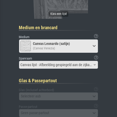
Medium en brancard
Medium
Canvas Leonardo (satijn)
(Canvas Venezia)
Spanraam
Canvas lijst - Afbeelding gespiegeld aan de zijkant
Glas & Passepartout
Glas (inclusief achterbord)
Selecteer aub
Passe-partout
Geen passe-partout