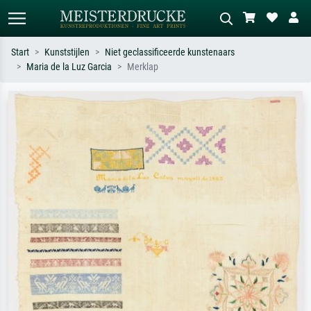
Start
Kunststijlen
Niet geclassificeerde kunstenaars
Maria de la Luz Garcia
Merklap
Standaard zoeken
AI-beeldzoeker
Zoek op kunstenaar, titel of stijl – bijv.
Beschrijf de scène – bijv. groene
Monet, Sterrennacht, impressionisme,
weide, abstract met veel rood, donker
Hokusai-golf, naakt.
olieverfschilderij, staand naakt naast
een boom.