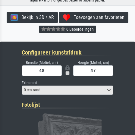
aquarelkarton, ongecoat papier of Japans papier.
Bekijk in 3D / AR
Toevoegen aan favorieten
0 Beoordelingen
Configureer kunstafdruk
Breedte (Motief, cm)
Hoogte (Motief, cm)
Extra rand
0 cm rand
Fotolijst