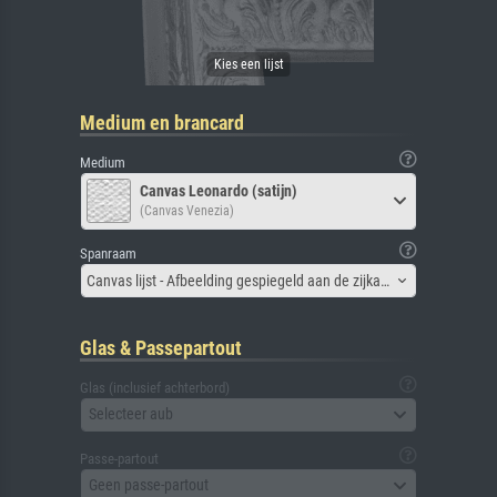
Medium en brancard
Medium
Canvas Leonardo (satijn)
(Canvas Venezia)
Spanraam
Canvas lijst - Afbeelding gespiegeld aan de zijkant
Glas & Passepartout
Glas (inclusief achterbord)
Selecteer aub
Passe-partout
Geen passe-partout