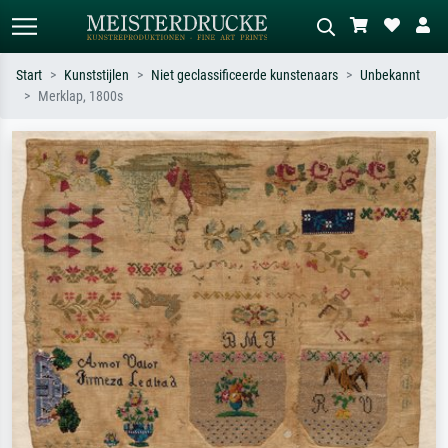
Start
Kunststijlen
Niet geclassificeerde kunstenaars
Unbekannt
Merklap, 1800s
Standaard zoeken
AI-beeldzoeker
Zoek op kunstenaar, titel of stijl – bijv.
Beschrijf de scène – bijv. groene
Monet, Sterrennacht, impressionisme,
weide, abstract met veel rood, donker
Hokusai-golf, naakt.
olieverfschilderij, staand naakt naast
een boom.