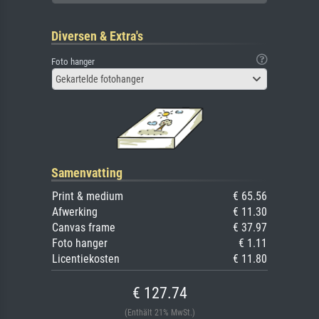
Diversen & Extra's
Foto hanger
Gekartelde fotohanger
Samenvatting
Print & medium
€ 65.56
Afwerking
€ 11.30
Canvas frame
€ 37.97
Foto hanger
€ 1.11
Licentiekosten
€ 11.80
€ 127.74
(Enthält 21% MwSt.)