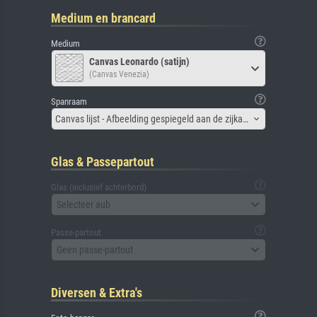
Medium en brancard
Medium
Canvas Leonardo (satijn)
(Canvas Venezia)
Spanraam
Canvas lijst - Afbeelding gespiegeld aan de zijkant
Glas & Passepartout
Glas (inclusief achterbord)
Selecteer aub
Passe-partout
Geen passe-partout
Diversen & Extra's