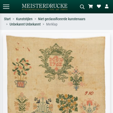
Start
Kunststijlen
Niet geclassificeerde kunstenaars
Unbekannt Unbekannt
Merklap
Standaard zoeken
AI-beeldzoeker
Zoek op kunstenaar, titel of stijl – bijv.
Beschrijf de scène – bijv. groene
Monet, Sterrennacht, impressionisme,
weide, abstract met veel rood, donker
Hokusai-golf, naakt.
olieverfschilderij, staand naakt naast
een boom.