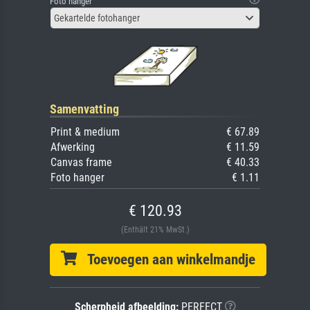
Foto hanger
Gekartelde fotohanger
Samenvatting
Print & medium
€ 67.89
Afwerking
€ 11.59
Canvas frame
€ 40.33
Foto hanger
€ 1.11
€ 120.93
(Enthält 21% MwSt.)
Toevoegen aan winkelmandje
Scherpheid afbeelding:
PERFECT