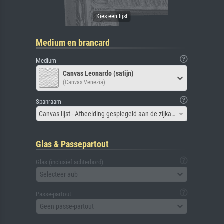
Medium en brancard
Medium
Canvas Leonardo (satijn)
(Canvas Venezia)
Spanraam
Canvas lijst - Afbeelding gespiegeld aan de zijkant
Glas & Passepartout
Glas (inclusief achterbord)
Selecteer aub
Passe-partout
Geen passe-partout