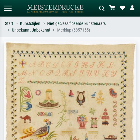
Start
Kunststijlen
Niet geclassificeerde kunstenaars
Unbekannt Unbekannt
Merklap (6857155)
Standaard zoeken
AI-beeldzoeker
Zoek op kunstenaar, titel of stijl – bijv.
Beschrijf de scène – bijv. groene
Monet, Sterrennacht, impressionisme,
weide, abstract met veel rood, donker
Hokusai-golf, naakt.
olieverfschilderij, staand naakt naast
een boom.