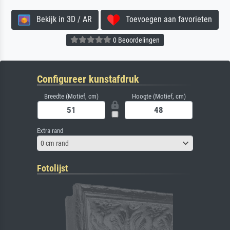
Bekijk in 3D / AR
Toevoegen aan favorieten
0 Beoordelingen
Configureer kunstafdruk
Breedte (Motief, cm)
Hoogte (Motief, cm)
Extra rand
0 cm rand
Fotolijst