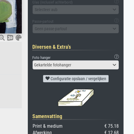
Glas (inclusief achterbord)
Selecteer aub
Passe-partout
Geen passe-partout
Diversen & Extra's
Foto hanger
Gekartelde fotohanger
Configuratie opslaan / vergelijken
Samenvatting
Print & medium
€ 75.18
Afwerking
€ 12.68