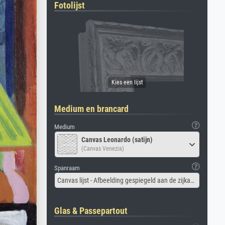
Fotolijst
Medium en brancard
Medium
Canvas Leonardo (satijn)
(Canvas Venezia)
Spanraam
Canvas lijst - Afbeelding gespiegeld aan de zijkant
Glas & Passepartout