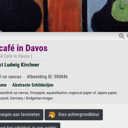
café in Davos
(A Cafe in Davos )
st Ludwig Kirchner
l on canvas · Afbeelding ID: 590846
isme
·
Abstracte Schilderijen
kunstdruk op canvas, fotopapier, aquarelkarton, ongecoat papier of Japans papier.
Kassel, Germany / Bridgeman Images
egen aan favorieten
Kies achtergrondkleur
 het schilderij in een ruimte