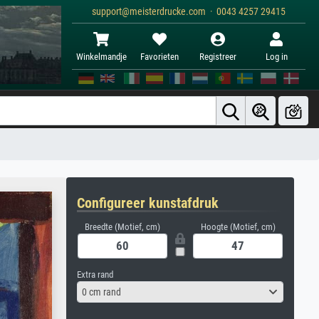
support@meisterdrucke.com · 0043 4257 29415
Winkelmandje
Favorieten
Registreer
Log in
Configureer kunstafdruk
Breedte (Motief, cm)
Hoogte (Motief, cm)
Extra rand
0 cm rand