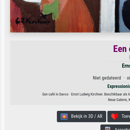
Een 
Ern
Niet gedateerd · oi
Expression
Een café in Davos · Ernst Ludwig Kirchner. Beschikbaar als 
Neue Galerie, 
Bekijk in 3D / AR
Toevo
Aanschouw