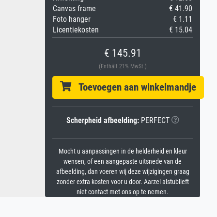
Canvas frame
€ 41.90
Foto hanger
€ 1.11
Licentiekosten
€ 15.04
€ 145.91
(Enthält 21% MwSt.)
Toevoegen aan winkelmandje
Scherpheid afbeelding:
PERFECT
Mocht u aanpassingen in de helderheid en kleur
wensen, of een aangepaste uitsnede van de
afbeelding, dan voeren wij deze wijzigingen graag
zonder extra kosten voor u door. Aarzel alstublieft
niet contact met ons op te nemen.