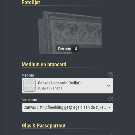
Fotolijst
Medium en brancard
Medium
Canvas Leonardo (satijn)
(Canvas Venezia)
Spanraam
Canvas lijst - Afbeelding gespiegeld aan de zijkant
Glas & Passepartout