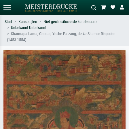
Start
Kunststijlen
Niet geclassificeerde kunstenaars
Unbekannt Unbekannt
Standaard zoeken
AI-beeldzoeker
Sharmapa Lama, Chodag Yeshe Palzang, de 4e Shamar Rinpoche
(1453-1554)
Zoek op kunstenaar, titel of stijl – bijv.
Beschrijf de scène – bijv. groene
Monet, Sterrennacht, impressionisme,
weide, abstract met veel rood, donker
Hokusai-golf, naakt.
olieverfschilderij, staand naakt naast
een boom.