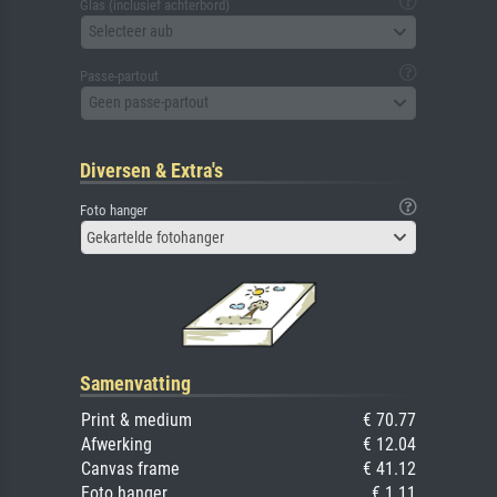
Glas (inclusief achterbord)
Selecteer aub
Passe-partout
Geen passe-partout
Diversen & Extra's
Foto hanger
Gekartelde fotohanger
Samenvatting
Print & medium
€ 70.77
Afwerking
€ 12.04
Canvas frame
€ 41.12
Foto hanger
€ 1.11