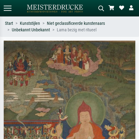
Start
Kunststijlen
Niet geclassificeerde kunstenaars
Unbekannt Unbekannt
Lama bezig met ritueel
Standaard zoeken
AI-beeldzoeker
Zoek op kunstenaar, titel of stijl – bijv.
Beschrijf de scène – bijv. groene
Monet, Sterrennacht, impressionisme,
weide, abstract met veel rood, donker
Hokusai-golf, naakt.
olieverfschilderij, staand naakt naast
een boom.