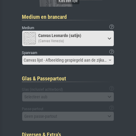
Medium en brancard
Medium
Canvas Leonardo (satijn)
(Canvas Venezia)
Spanraam
Canvas lijst - Afbeelding gespiegeld aan de zijkant
Glas & Passepartout
Glas (inclusief achterbord)
Selecteer aub
Passe-partout
Geen passe-partout
Diversen & Extra's