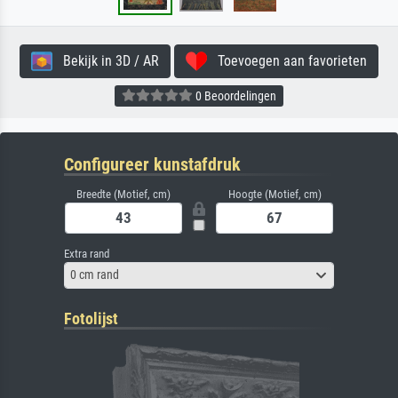
Bekijk in 3D / AR
Toevoegen aan favorieten
0 Beoordelingen
Configureer kunstafdruk
Breedte (Motief, cm)
Hoogte (Motief, cm)
Extra rand
0 cm rand
Fotolijst