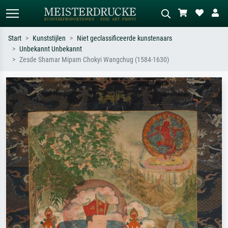
Start
Kunststijlen
Niet geclassificeerde kunstenaars
Unbekannt Unbekannt
Standaard zoeken
AI-beeldzoeker
Zesde Shamar Mipam Chokyi Wangchug (1584-1630)
Zoek op kunstenaar, titel of stijl – bijv.
Beschrijf de scène – bijv. groene
Monet, Sterrennacht, impressionisme,
weide, abstract met veel rood, donker
Hokusai-golf, naakt.
olieverfschilderij, staand naakt naast
een boom.