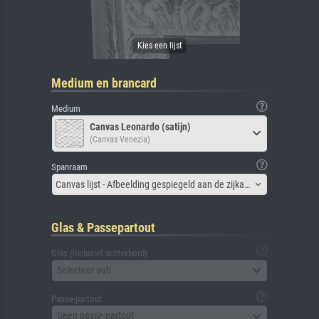
Medium en brancard
Medium
Canvas Leonardo (satijn)
(Canvas Venezia)
Spanraam
Canvas lijst - Afbeelding gespiegeld aan de zijkant
Glas & Passepartout
Glas (inclusief achterbord)
Selecteer aub
Passe-partout
Geen passe-partout