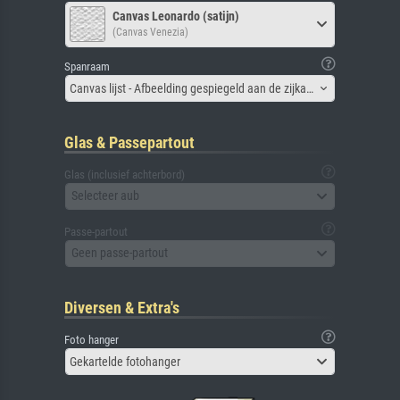
Canvas Leonardo (satijn)
(Canvas Venezia)
Spanraam
Canvas lijst - Afbeelding gespiegeld aan de zijkant
Glas & Passepartout
Glas (inclusief achterbord)
Selecteer aub
Passe-partout
Geen passe-partout
Diversen & Extra's
Foto hanger
Gekartelde fotohanger