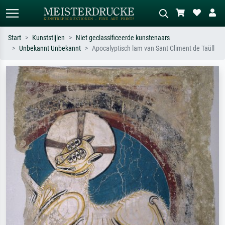
Start
Kunststijlen
Niet geclassificeerde kunstenaars
Unbekannt Unbekannt
Apocalyptisch lam van Sant Climent de Taüll
Standaard zoeken
AI-beeldzoeker
Zoek op kunstenaar, titel of stijl – bijv.
Beschrijf de scène – bijv. groene
Monet, Sterrennacht, impressionisme,
weide, abstract met veel rood, donker
Hokusai-golf, naakt.
olieverfschilderij, staand naakt naast
een boom.