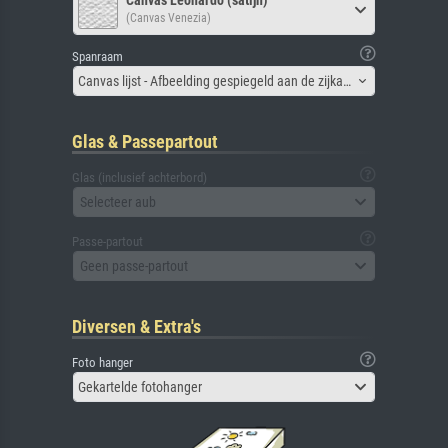
Canvas Leonardo (satijn)
(Canvas Venezia)
Spanraam
Canvas lijst - Afbeelding gespiegeld aan de zijkant
Glas & Passepartout
Glas (inclusief achterbord)
Selecteer aub
Passe-partout
Geen passe-partout
Diversen & Extra's
Foto hanger
Gekartelde fotohanger