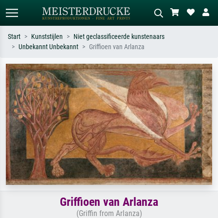
Start
Kunststijlen
Niet geclassificeerde kunstenaars
Unbekannt Unbekannt
Griffioen van Arlanza
Standaard zoeken
AI-beeldzoeker
Zoek op kunstenaar, titel of stijl – bijv.
Beschrijf de scène – bijv. groene
Monet, Sterrennacht, impressionisme,
weide, abstract met veel rood, donker
Hokusai-golf, naakt.
olieverfschilderij, staand naakt naast
een boom.
Griffioen van Arlanza
(Griffin from Arlanza)