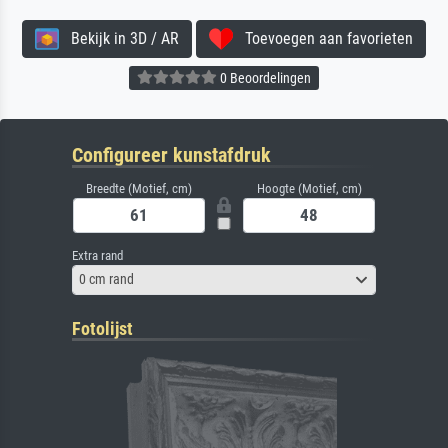
Bekijk in 3D / AR
Toevoegen aan favorieten
0 Beoordelingen
Configureer kunstafdruk
Breedte (Motief, cm)
Hoogte (Motief, cm)
Extra rand
0 cm rand
Fotolijst