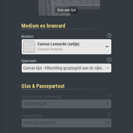
Medium en brancard
Medium
Canvas Leonardo (satijn)
(Canvas Venezia)
Spanraam
Canvas lijst - Afbeelding gespiegeld aan de zijkant
Glas & Passepartout
Glas (inclusief achterbord)
Selecteer aub
Passe-partout
Geen passe-partout