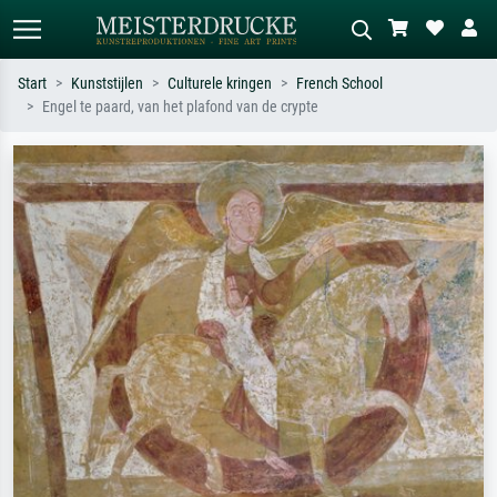
Start
Kunststijlen
Culturele kringen
French School
Engel te paard, van het plafond van de crypte
Standaard zoeken
AI-beeldzoeker
Zoek op kunstenaar, titel of stijl – bijv.
Beschrijf de scène – bijv. groene
Monet, Sterrennacht, impressionisme,
weide, abstract met veel rood, donker
Hokusai-golf, naakt.
olieverfschilderij, staand naakt naast
een boom.