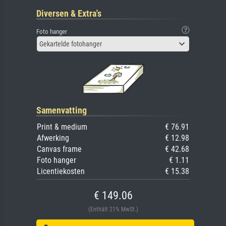
Diversen & Extra's
Foto hanger
Gekartelde fotohanger
Samenvatting
Print & medium
€ 76.91
Afwerking
€ 12.98
Canvas frame
€ 42.68
Foto hanger
€ 1.11
Licentiekosten
€ 15.38
€ 149.06
(Enthält 21% MwSt.)