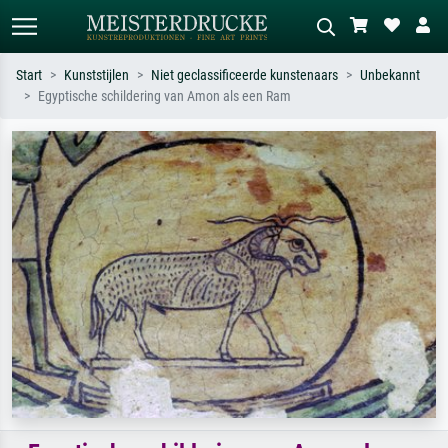
Start
Kunststijlen
Niet geclassificeerde kunstenaars
Unbekannt
Egyptische schildering van Amon als een Ram
Standaard zoeken
AI-beeldzoeker
Zoek op kunstenaar, titel of stijl – bijv.
Beschrijf de scène – bijv. groene
Monet, Sterrennacht, impressionisme,
weide, abstract met veel rood, donker
Hokusai-golf, naakt.
olieverfschilderij, staand naakt naast
een boom.