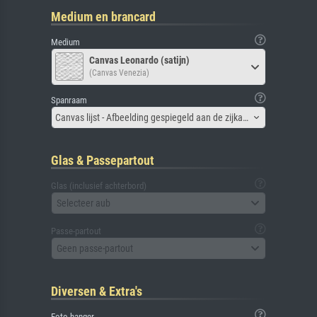
Medium en brancard
Medium
Canvas Leonardo (satijn)
(Canvas Venezia)
Spanraam
Canvas lijst - Afbeelding gespiegeld aan de zijkant
Glas & Passepartout
Glas (inclusief achterbord)
Selecteer aub
Passe-partout
Geen passe-partout
Diversen & Extra's
Foto hanger