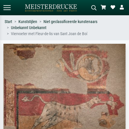
Start
Kunststijlen
Niet geclassificeerde kunstenaars
Unbekannt Unbekannt
Standaard zoeken
AI-beeldzoeker
Viervoeter met Fleur-de-lis van Sant Joan de Boí
Zoek op kunstenaar, titel of stijl – bijv.
Beschrijf de scène – bijv. groene
Monet, Sterrennacht, impressionisme,
weide, abstract met veel rood, donker
Hokusai-golf, naakt.
olieverfschilderij, staand naakt naast
een boom.