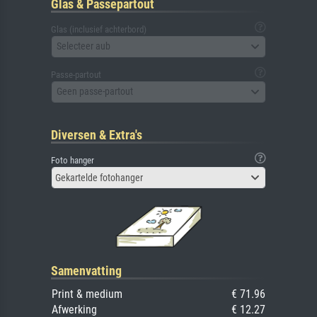
Glas & Passepartout
Glas (inclusief achterbord)
Selecteer aub
Passe-partout
Geen passe-partout
Diversen & Extra's
Foto hanger
Gekartelde fotohanger
Samenvatting
Print & medium
€ 71.96
Afwerking
€ 12.27