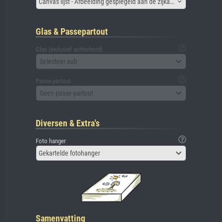
Canvas lijst - Afbeelding gespiegeld aan de zijkant
Glas & Passepartout
Glas (inclusief achterbord)
Selecteer aub
Passe-partout
Geen passe-partout
Diversen & Extra's
Foto hanger
Gekartelde fotohanger
Samenvatting