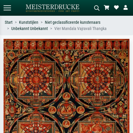
Start
Kunststijlen
Niet geclassificeerde kunstenaars
Unbekannt Unbekannt
Vier Mandala Vajravali Thangka
Standaard zoeken
AI-beeldzoeker
Zoek op kunstenaar, titel of stijl – bijv.
Beschrijf de scène – bijv. groene
Monet, Sterrennacht, impressionisme,
weide, abstract met veel rood, donker
Hokusai-golf, naakt.
olieverfschilderij, staand naakt naast
een boom.