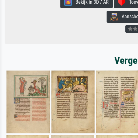
Bekijk in 3D / AR
Toevo
Aanschouw
Verge