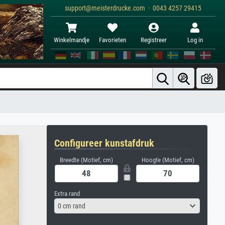
support@meisterdrucke.com · 0043 4257 29415
Winkelmandje
Favorieten
Registreer
Log in
Configureer kunstafdruk
Breedte (Motief, cm)
Hoogte (Motief, cm)
Extra rand
0 cm rand