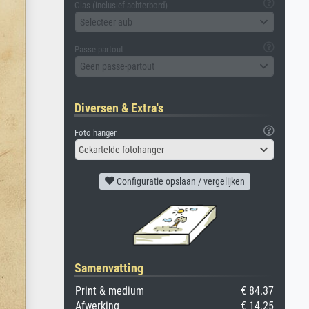
Glas (inclusief achterbord)
Selecteer aub
Passe-partout
Geen passe-partout
Diversen & Extra's
Foto hanger
Gekartelde fotohanger
Configuratie opslaan / vergelijken
Samenvatting
Print & medium
€ 84.37
Afwerking
€ 14.25