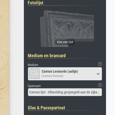
Fotolijst
Medium en brancard
Medium
Canvas Leonardo (satijn)
(Canvas Venezia)
Spanraam
Canvas lijst - Afbeelding gespiegeld aan de zijkant
Glas & Passepartout