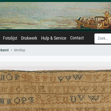
Contact
Fotolijst
Drukwerk
Hulp & Service
ekannt
Merklap