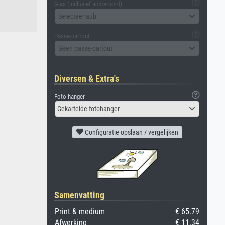
Glas (inclusief achterbord)
Selecteer aub
Passe-partout
Geen passe-partout
Diversen & Extra's
Foto hanger
Gekartelde fotohanger
Configuratie opslaan / vergelijken
Samenvatting
Print & medium
€ 65.79
Afwerking
€ 11.34