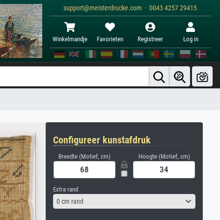
support@meisterdrucke.com · 0043 4257 29415
Winkelmandje
Favorieten
Registreer
Log in
Configureer kunstafdruk
Breedte (Motief, cm)
Hoogte (Motief, cm)
Extra rand
0 cm rand