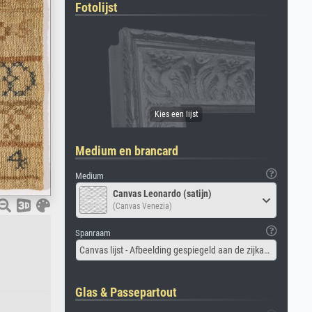
Fotolijst
Medium en brancard
Medium
Canvas Leonardo (satijn)
(Canvas Venezia)
Spanraam
Canvas lijst - Afbeelding gespiegeld aan de zijkant
Glas & Passepartout