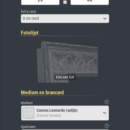
Extra rand
0 cm rand
Fotolijst
Medium en brancard
Medium
Canvas Leonardo (satijn)
(Canvas Venezia)
Spanraam