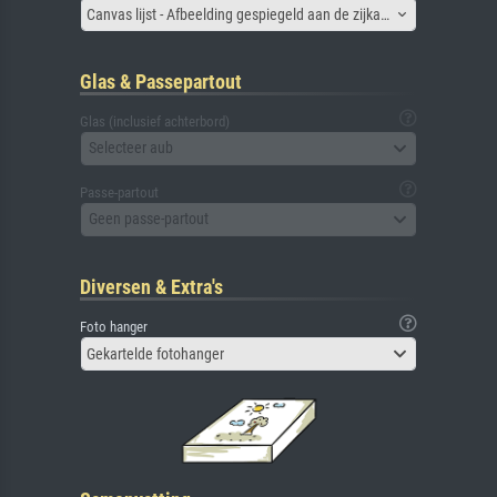
Canvas lijst - Afbeelding gespiegeld aan de zijkant
Glas & Passepartout
Glas (inclusief achterbord)
Selecteer aub
Passe-partout
Geen passe-partout
Diversen & Extra's
Foto hanger
Gekartelde fotohanger