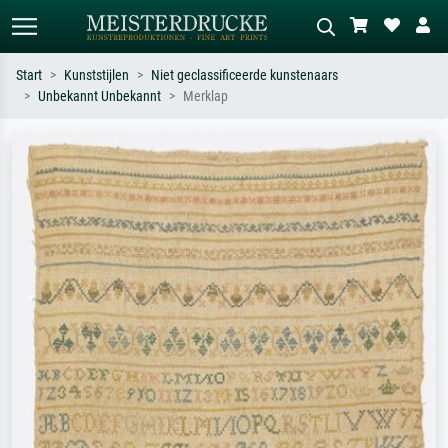
Start
Kunststijlen
Niet geclassificeerde kunstenaars
Unbekannt Unbekannt
Merklap
Standaard zoeken
AI-beeldzoeker
Zoek op kunstenaar, titel of stijl – bijv.
Beschrijf de scène – bijv. groene
Monet, Sterrennacht, impressionisme,
weide, abstract met veel rood, donker
Hokusai-golf, naakt.
olieverfschilderij, staand naakt naast
een boom.