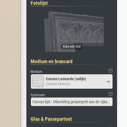
Fotolijst
Medium en brancard
Medium
Canvas Leonardo (satijn)
(Canvas Venezia)
Spanraam
Canvas lijst - Afbeelding gespiegeld aan de zijkant
Glas & Passepartout