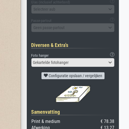
Glas (inclusief achterbord)
Selecteer aub
Passe-partout
Geen passe-partout
Diversen & Extra's
Foto hanger
Gekartelde fotohanger
Configuratie opslaan / vergelijken
Samenvatting
Print & medium
€ 78.38
Afwerking
€ 13.27