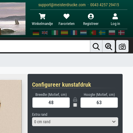
support@meisterdrucke.com · 0043 4257 29415
Winkelmandje
Favorieten
Registreer
Log in
Configureer kunstafdruk
Breedte (Motief, cm)
Hoogte (Motief, cm)
Extra rand
0 cm rand