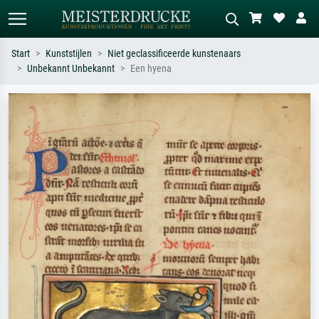
Start
Kunststijlen
Niet geclassificeerde kunstenaars
Unbekannt Unbekannt
Een hyena
Standaard zoeken
AI-beeldzoeker
Zoek op kunstenaar, titel of stijl – bijv.
Beschrijf de scène – bijv. groene
Monet, Sterrennacht, impressionisme,
weide, abstract met veel rood, donker
Hokusai-golf, naakt.
olieverfschilderij, staand naakt naast
een boom.