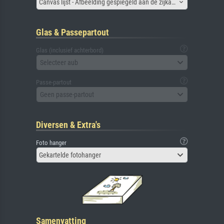
Canvas lijst - Afbeelding gespiegeld aan de zijkant
Glas & Passepartout
Glas (inclusief achterbord)
Selecteer aub
Passe-partout
Geen passe-partout
Diversen & Extra's
Foto hanger
Gekartelde fotohanger
Samenvatting