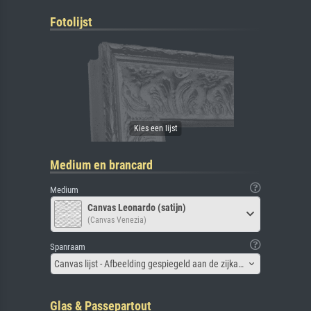
Fotolijst
Medium en brancard
Medium
Canvas Leonardo (satijn)
(Canvas Venezia)
Spanraam
Canvas lijst - Afbeelding gespiegeld aan de zijkant
Glas & Passepartout