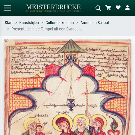
Start
Kunststijlen
Culturele kringen
Armenian School
Presentatie in de Tempel uit een Evangelie
Standaard zoeken
AI-beeldzoeker
Zoek op kunstenaar, titel of stijl – bijv.
Beschrijf de scène – bijv. groene
Monet, Sterrennacht, impressionisme,
weide, abstract met veel rood, donker
Hokusai-golf, naakt.
olieverfschilderij, staand naakt naast
een boom.