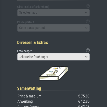
Glas (inclusief achterbord)
Selecteer aub
Passe-partout
Geen passe-partout
Diversen & Extra's
Foto hanger
Gekartelde fotohanger
Samenvatting
Print & medium
€ 75.83
Afwerking
€ 12.85
Canvas frame
€ 42.28