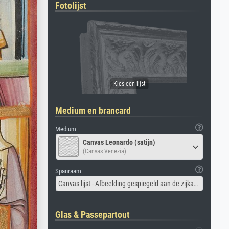
Fotolijst
Medium en brancard
Medium
Canvas Leonardo (satijn)
(Canvas Venezia)
Spanraam
Canvas lijst - Afbeelding gespiegeld aan de zijkant
Glas & Passepartout