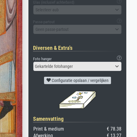
Glas (inclusief achterbord)
Selecteer aub
Passe-partout
Geen passe-partout
Diversen & Extra's
Foto hanger
Gekartelde fotohanger
Configuratie opslaan / vergelijken
Samenvatting
Print & medium
€ 78.38
Afwerking
€ 13.27