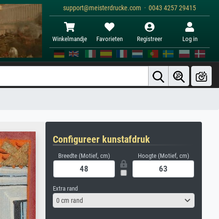
support@meisterdrucke.com · 0043 4257 29415
Winkelmandje
Favorieten
Registreer
Log in
Configureer kunstafdruk
Breedte (Motief, cm)
Hoogte (Motief, cm)
Extra rand
0 cm rand