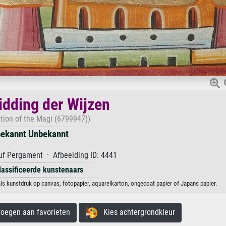
dding der Wijzen
tion of the Magi (6799947))
ekannt Unbekannt
f Pergament · Afbeelding ID: 4441
lassificeerde kunstenaars
s kunstdruk op canvas, fotopapier, aquarelkarton, ongecoat papier of Japans papier.
egen aan favorieten
Kies achtergrondkleur