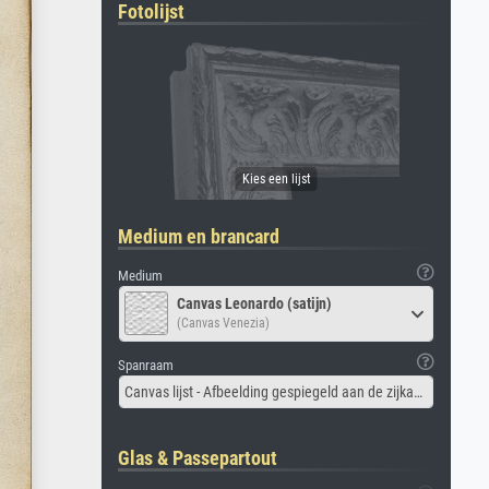
Fotolijst
Medium en brancard
Medium
Canvas Leonardo (satijn)
(Canvas Venezia)
Spanraam
Canvas lijst - Afbeelding gespiegeld aan de zijkant
Glas & Passepartout