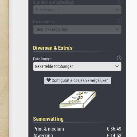
Glas (inclusief achterbord)
Selecteer aub
Passe-partout
Geen passe-partout
Diversen & Extra's
Foto hanger
Gekartelde fotohanger
Configuratie opslaan / vergelijken
Samenvatting
Print & medium
€ 86.49
Afwerking
€ 14.53