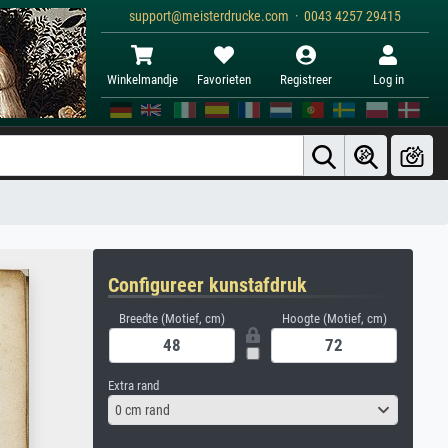
support@meisterdrucke.com · 0043 4257 29415
Winkelmandje
Favorieten
Registreer
Log in
Configureer kunstafdruk
Breedte (Motief, cm)
Hoogte (Motief, cm)
Extra rand
0 cm rand