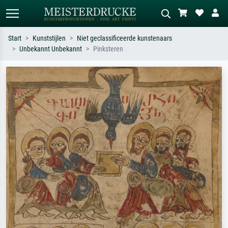
Start
Kunststijlen
Niet geclassificeerde kunstenaars
Unbekannt Unbekannt
Pinksteren
Standaard zoeken
AI-beeldzoeker
Zoek op kunstenaar, titel of stijl – bijv.
Beschrijf de scène – bijv. groene
Monet, Sterrennacht, impressionisme,
weide, abstract met veel rood, donker
Hokusai-golf, naakt.
olieverfschilderij, staand naakt naast
een boom.