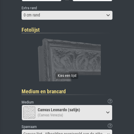
Extra rand
0 cm rand
Fotolijst
Medium en brancard
Medium
Canvas Leonardo (satijn)
(Canvas Venezia)
Spanraam
Canvas lijst - Afbeelding gespiegeld aan de zijkant