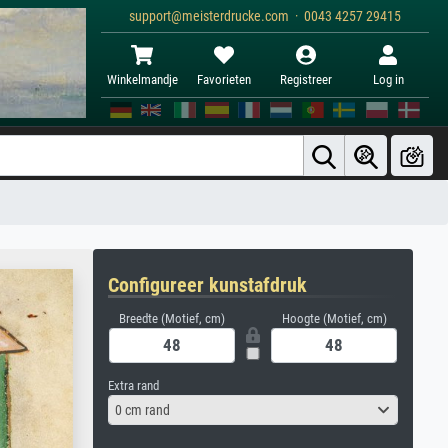
support@meisterdrucke.com · 0043 4257 29415
Winkelmandje
Favorieten
Registreer
Log in
Configureer kunstafdruk
Breedte (Motief, cm)
Hoogte (Motief, cm)
Extra rand
0 cm rand