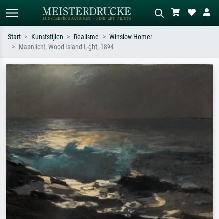
Start
Kunststijlen
Realisme
Winslow Homer
Maanlicht, Wood Island Light, 1894
Standaard zoeken
AI-beeldzoeker
Zoek op kunstenaar, titel of stijl – bijv.
Beschrijf de scène – bijv. groene
Monet, Sterrennacht, impressionisme,
weide, abstract met veel rood, donker
Hokusai-golf, naakt.
olieverfschilderij, staand naakt naast
een boom.