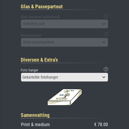
Glas & Passepartout
Glas (inclusief achterbord)
Selecteer aub
Passe-partout
Geen passe-partout
Diversen & Extra's
Foto hanger
Gekartelde fotohanger
Samenvatting
Print & medium
€ 78.00