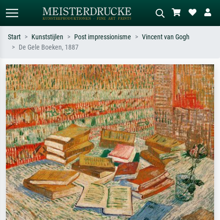
Start
Kunststijlen
Post impressionisme
Vincent van Gogh
De Gele Boeken, 1887
Standaard zoeken
AI-beeldzoeker
Zoek op kunstenaar, titel of stijl – bijv.
Beschrijf de scène – bijv. groene
Monet, Sterrennacht, impressionisme,
weide, abstract met veel rood, donker
Hokusai-golf, naakt.
olieverfschilderij, staand naakt naast
een boom.