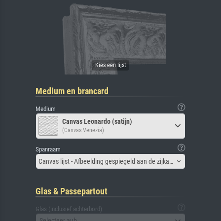
Medium en brancard
Medium
Canvas Leonardo (satijn)
(Canvas Venezia)
Spanraam
Canvas lijst - Afbeelding gespiegeld aan de zijkant
Glas & Passepartout
Glas (inclusief achterbord)
Selecteer aub