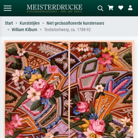
Start
Kunststijlen
Niet geclassificeerde kunstenaars
William Kilburn
Textielontwerp, ca. 1788-92
Standaard zoeken
AI-beeldzoeker
Zoek op kunstenaar, titel of stijl – bijv.
Beschrijf de scène – bijv. groene
Monet, Sterrennacht, impressionisme,
weide, abstract met veel rood, donker
Hokusai-golf, naakt.
olieverfschilderij, staand naakt naast
een boom.