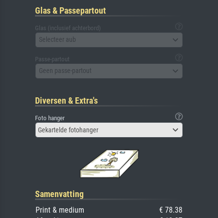
Glas & Passepartout
Glas (inclusief achterbord)
Selecteer aub
Passe-partout
Geen passe-partout
Diversen & Extra's
Foto hanger
Gekartelde fotohanger
Samenvatting
Print & medium
€ 78.38