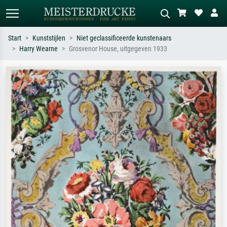
Start
Kunststijlen
Niet geclassificeerde kunstenaars
Harry Wearne
Grosvenor House, uitgegeven 1933
Standaard zoeken
AI-beeldzoeker
Zoek op kunstenaar, titel of stijl – bijv.
Beschrijf de scène – bijv. groene
Monet, Sterrennacht, impressionisme,
weide, abstract met veel rood, donker
Hokusai-golf, naakt.
olieverfschilderij, staand naakt naast
een boom.