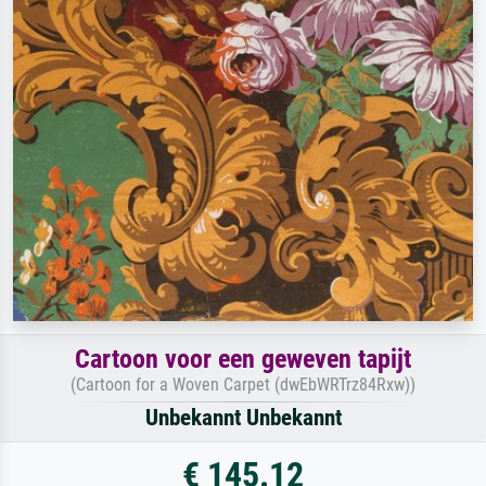
Cartoon voor een geweven tapijt
(Cartoon for a Woven Carpet (dwEbWRTrz84Rxw))
Unbekannt Unbekannt
€ 145.12