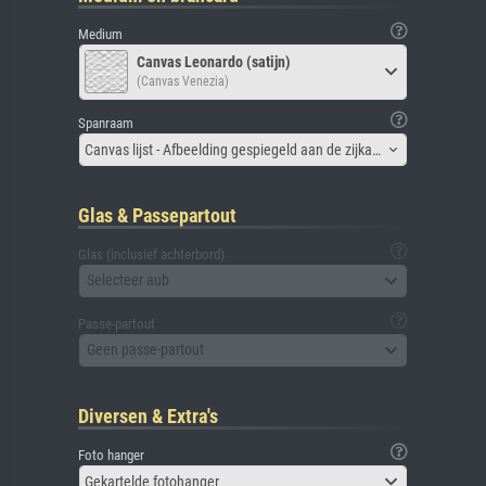
Medium
Canvas Leonardo (satijn)
(Canvas Venezia)
Spanraam
Canvas lijst - Afbeelding gespiegeld aan de zijkant
Glas & Passepartout
Glas (inclusief achterbord)
Selecteer aub
Passe-partout
Geen passe-partout
Diversen & Extra's
Foto hanger
Gekartelde fotohanger