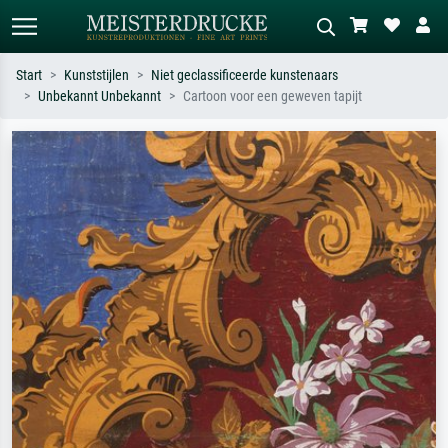
Start
Kunststijlen
Niet geclassificeerde kunstenaars
Unbekannt Unbekannt
Cartoon voor een geweven tapijt
Standaard zoeken
AI-beeldzoeker
Zoek op kunstenaar, titel of stijl – bijv.
Beschrijf de scène – bijv. groene
Monet, Sterrennacht, impressionisme,
weide, abstract met veel rood, donker
Hokusai-golf, naakt.
olieverfschilderij, staand naakt naast
een boom.