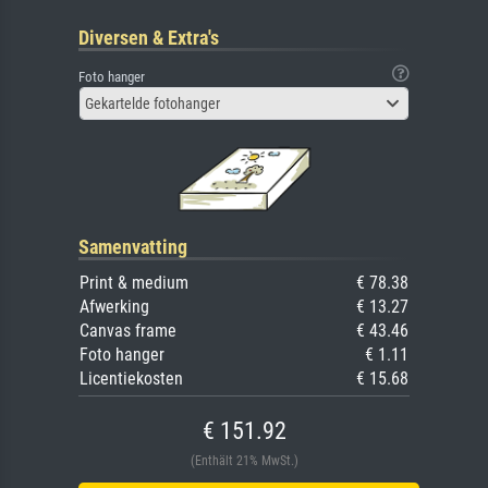
Diversen & Extra's
Foto hanger
Gekartelde fotohanger
Samenvatting
Print & medium
€ 78.38
Afwerking
€ 13.27
Canvas frame
€ 43.46
Foto hanger
€ 1.11
Licentiekosten
€ 15.68
€ 151.92
(Enthält 21% MwSt.)