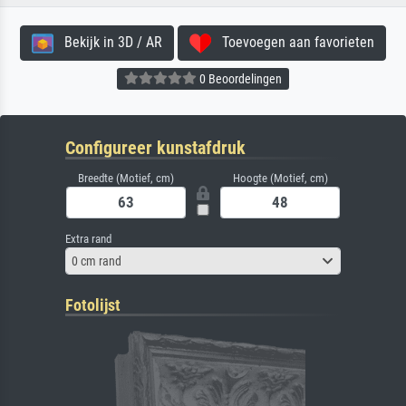
Bekijk in 3D / AR
Toevoegen aan favorieten
0 Beoordelingen
Configureer kunstafdruk
Breedte (Motief, cm)
Hoogte (Motief, cm)
Extra rand
0 cm rand
Fotolijst