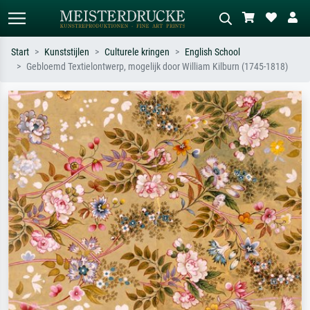
Start
Kunststijlen
Culturele kringen
English School
Gebloemd Textielontwerp, mogelijk door William Kilburn (1745-1818)
Standaard zoeken
AI-beeldzoeker
Zoek op kunstenaar, titel of stijl – bijv.
Beschrijf de scène – bijv. groene
Monet, Sterrennacht, impressionisme,
weide, abstract met veel rood, donker
Hokusai-golf, naakt.
olieverfschilderij, staand naakt naast
een boom.