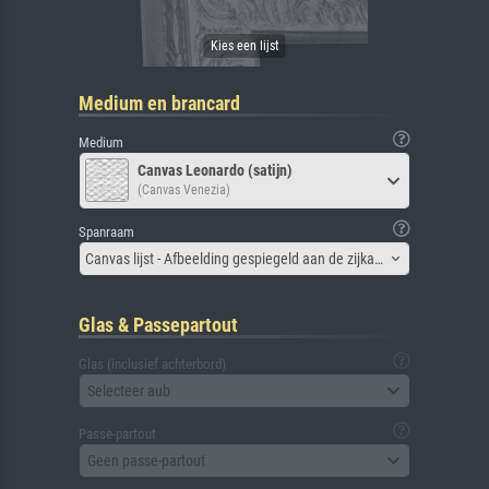
Medium en brancard
Medium
Canvas Leonardo (satijn)
(Canvas Venezia)
Spanraam
Canvas lijst - Afbeelding gespiegeld aan de zijkant
Glas & Passepartout
Glas (inclusief achterbord)
Selecteer aub
Passe-partout
Geen passe-partout