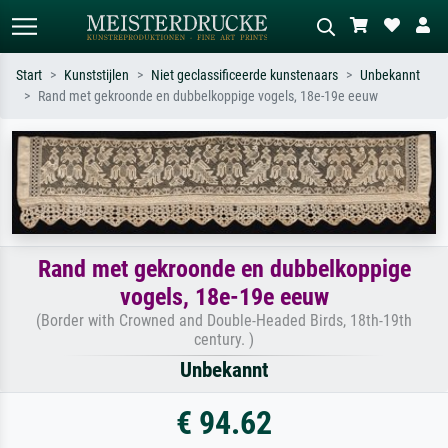
Start
Kunststijlen
Niet geclassificeerde kunstenaars
Unbekannt
Rand met gekroonde en dubbelkoppige vogels, 18e-19e eeuw
Standaard zoeken
AI-beeldzoeker
Zoek op kunstenaar, titel of stijl – bijv.
Beschrijf de scène – bijv. groene
Monet, Sterrennacht, impressionisme,
weide, abstract met veel rood, donker
Hokusai-golf, naakt.
olieverfschilderij, staand naakt naast
een boom.
Rand met gekroonde en dubbelkoppige
vogels, 18e-19e eeuw
(Border with Crowned and Double-Headed Birds, 18th-19th
century. )
Unbekannt
€ 94.62