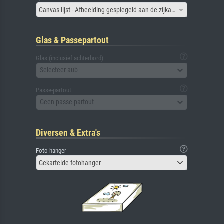
Canvas lijst - Afbeelding gespiegeld aan de zijkant
Glas & Passepartout
Glas (inclusief achterbord)
Selecteer aub
Passe-partout
Geen passe-partout
Diversen & Extra's
Foto hanger
Gekartelde fotohanger