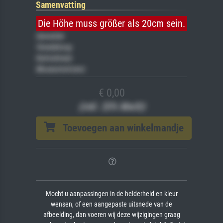
Samenvatting
Die Höhe muss größer als 20cm sein.
Gemälde
Veredelung
Keilrahmen
Museumslizenz
€ 0,00
(inkl. 20% MwSt)
Toevoegen aan winkelmandje
Mocht u aanpassingen in de helderheid en kleur
wensen, of een aangepaste uitsnede van de
afbeelding, dan voeren wij deze wijzigingen graag