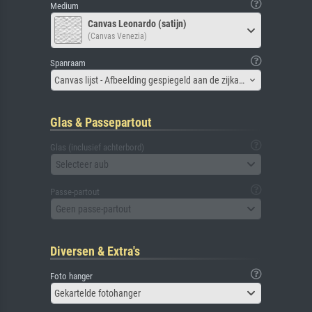
Medium
Canvas Leonardo (satijn)
(Canvas Venezia)
Spanraam
Canvas lijst - Afbeelding gespiegeld aan de zijkant
Glas & Passepartout
Glas (inclusief achterbord)
Selecteer aub
Passe-partout
Geen passe-partout
Diversen & Extra's
Foto hanger
Gekartelde fotohanger