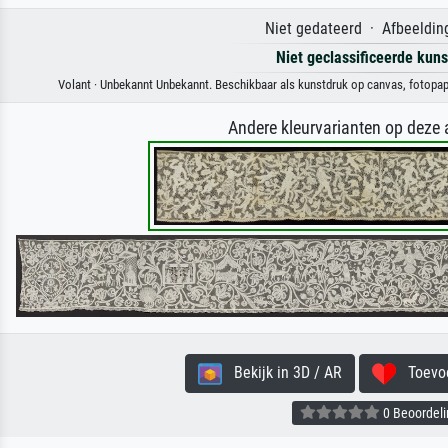
Niet gedateerd · Afbeelding
Niet geclassificeerde kun
Volant · Unbekannt Unbekannt. Beschikbaar als kunstdruk op canvas, fotopapi
Andere kleurvarianten op deze
Bekijk in 3D / AR
Toevoeg
0 Beoordel