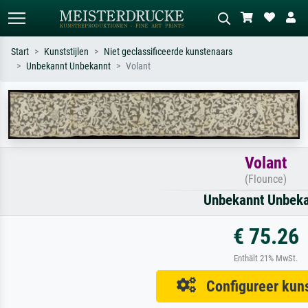
Start
Kunststijlen
Niet geclassificeerde kunstenaars
Unbekannt Unbekannt
Volant
Standaard zoeken
AI-beeldzoeker
Zoek op kunstenaar, titel of stijl – bijv.
Beschrijf de scène – bijv. groene
Monet, Sterrennacht, impressionisme,
weide, abstract met veel rood, donker
Hokusai-golf, naakt.
olieverfschilderij, staand naakt naast
een boom.
Volant
(Flounce)
Unbekannt Unbek
€ 75.26
Enthält 21% MwSt.
Configureer kuns