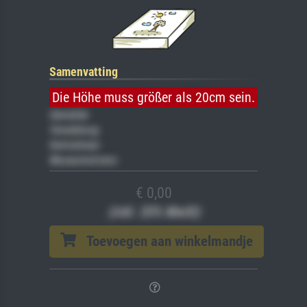
Samenvatting
Die Höhe muss größer als 20cm sein.
Gemälde
Veredelung
Keilrahmen
Museumslizenz
€ 0,00
(inkl. 20% MwSt)
Toevoegen aan winkelmandje