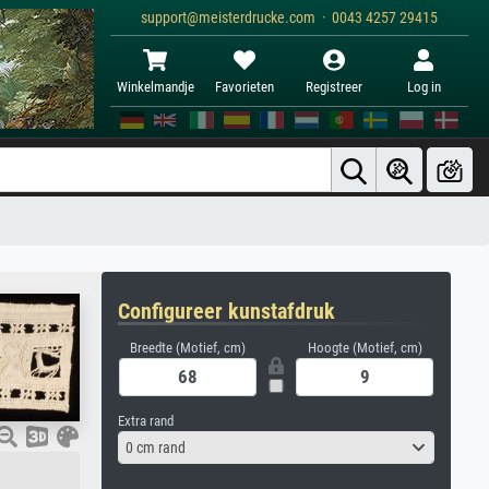
support@meisterdrucke.com · 0043 4257 29415
Winkelmandje
Favorieten
Registreer
Log in
Configureer kunstafdruk
Breedte (Motief, cm)
Hoogte (Motief, cm)
Extra rand
0 cm rand