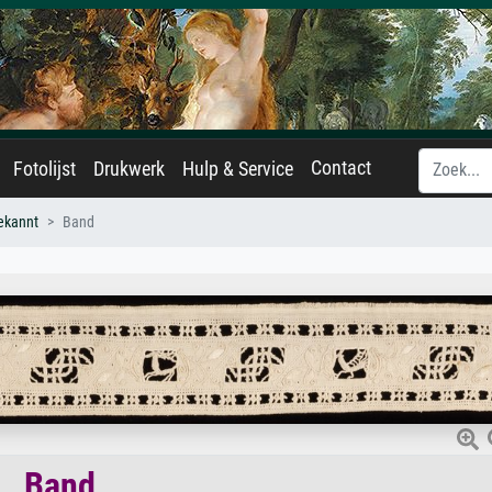
Contact
Fotolijst
Drukwerk
Hulp & Service
ekannt
Band
Band