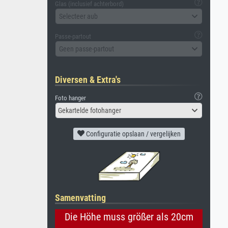
Glas (inclusief achterbord)
Selecteer aub
Passe-partout
Geen passe-partout
Diversen & Extra's
Foto hanger
Gekartelde fotohanger
Configuratie opslaan / vergelijken
Samenvatting
Die Höhe muss größer als 20cm