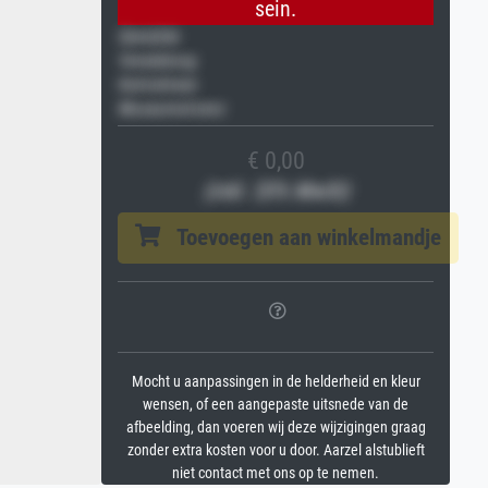
sein.
Gemälde
Veredelung
Keilrahmen
Museumslizenz
€ 0,00
(inkl. 20% MwSt)
Toevoegen aan winkelmandje
Mocht u aanpassingen in de helderheid en kleur
wensen, of een aangepaste uitsnede van de
afbeelding, dan voeren wij deze wijzigingen graag
zonder extra kosten voor u door. Aarzel alstublieft
niet contact met ons op te nemen.