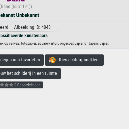
(Band (6851191))
ekannt Unbekannt
eerd · Afbeelding ID: 4040
lassificeerde kunstenaars
k op canvas, fotopapier, aquarelkarton, ongecoat papier of Japans papier.
egen aan favorieten
Kies achtergrondkleur
 het schilderij in een ruimte
0 Beoordelingen