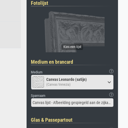
Fotolijst
Medium en brancard
Medium
Canvas Leonardo (satijn)
(Canvas Venezia)
Spanraam
Canvas lijst - Afbeelding gespiegeld aan de zijkant
Glas & Passepartout