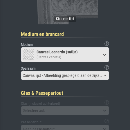
Medium en brancard
Medium
Canvas Leonardo (satijn)
(Canvas Venezia)
Spanraam
Canvas lijst - Afbeelding gespiegeld aan de zijkant
Glas & Passepartout
Glas (inclusief achterbord)
Selecteer aub
Passe-partout
Geen passe-partout