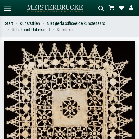
Start
Kunststijlen
Niet geclassificeerde kunstenaars
Unbekannt Unbekannt
Kelkdeksel
Standaard zoeken
AI-beeldzoeker
Zoek op kunstenaar, titel of stijl – bijv.
Beschrijf de scène – bijv. groene
Monet, Sterrennacht, impressionisme,
weide, abstract met veel rood, donker
Hokusai-golf, naakt.
olieverfschilderij, staand naakt naast
een boom.