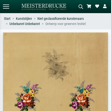
Start
Kunststijlen
Niet geclassificeerde kunstenaars
Unbekannt Unbekannt
Ontwerp voor geweven textiel
Standaard zoeken
AI-beeldzoeker
Zoek op kunstenaar, titel of stijl – bijv.
Beschrijf de scène – bijv. groene
Monet, Sterrennacht, impressionisme,
weide, abstract met veel rood, donker
Hokusai-golf, naakt.
olieverfschilderij, staand naakt naast
een boom.