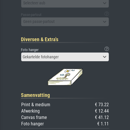
Selecteer aub
Passe-partout
Geen passe-partout
Diversen & Extra's
Foto hanger
Gekartelde fotohanger
Samenvatting
Print & medium
€ 73.22
Afwerking
€ 12.44
Canvas frame
€ 41.12
Foto hanger
€ 1.11