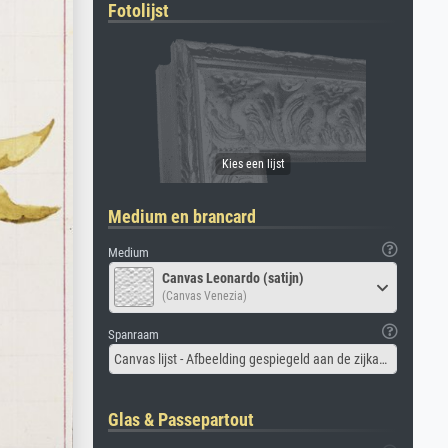
Fotolijst
Medium en brancard
Medium
Canvas Leonardo (satijn)
(Canvas Venezia)
Spanraam
Canvas lijst - Afbeelding gespiegeld aan de zijkant
Glas & Passepartout