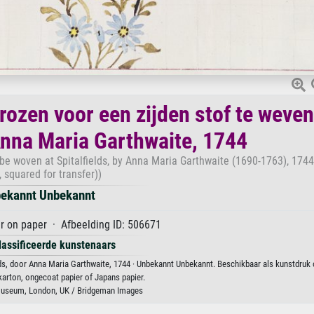
ozen voor een zijden stof te weven
 Anna Maria Garthwaite, 1744
o be woven at Spitalfields, by Anna Maria Garthwaite (1690-1763), 174
, squared for transfer))
ekannt Unbekannt
r on paper · Afbeelding ID: 506671
lassificeerde kunstenaars
lds, door Anna Maria Garthwaite, 1744 · Unbekannt Unbekannt. Beschikbaar als kunstdruk
karton, ongecoat papier of Japans papier.
 Museum, London, UK / Bridgeman Images