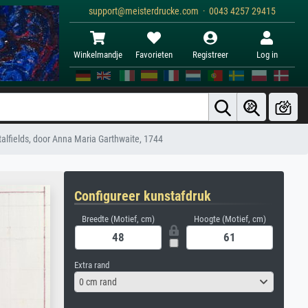
support@meisterdrucke.com · 0043 4257 29415
Winkelmandje
Favorieten
Registreer
Log in
talfields, door Anna Maria Garthwaite, 1744
Configureer kunstafdruk
Breedte (Motief, cm)
Hoogte (Motief, cm)
Extra rand
0 cm rand