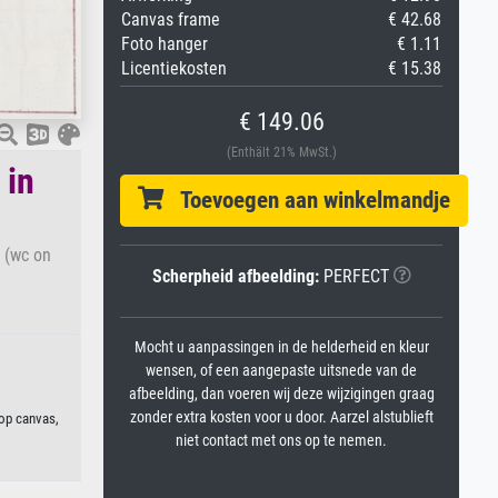
Canvas frame
€ 42.68
Foto hanger
€ 1.11
Licentiekosten
€ 15.38
€ 149.06
(Enthält 21% MwSt.)
 in
Toevoegen aan winkelmandje
4 (wc on
Scherpheid afbeelding:
PERFECT
Mocht u aanpassingen in de helderheid en kleur
wensen, of een aangepaste uitsnede van de
afbeelding, dan voeren wij deze wijzigingen graag
zonder extra kosten voor u door. Aarzel alstublieft
 op canvas,
niet contact met ons op te nemen.