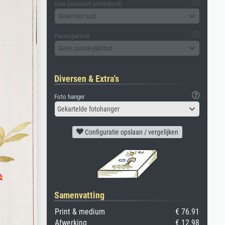
Glas (inclusief achterbord)
Selecteer aub
Passe-partout
Geen passe-partout
Diversen & Extra's
Foto hanger
Gekartelde fotohanger
Configuratie opslaan / vergelijken
Samenvatting
Print & medium
€ 76.91
Afwerking
€ 12.98