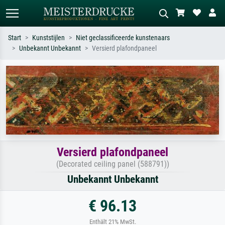
Start
Kunststijlen
Niet geclassificeerde kunstenaars
Unbekannt Unbekannt
Versierd plafondpaneel
Standaard zoeken
AI-beeldzoeker
Zoek op kunstenaar, titel of stijl – bijv.
Beschrijf de scène – bijv. groene
Monet, Sterrennacht, impressionisme,
weide, abstract met veel rood, donker
Hokusai-golf, naakt.
olieverfschilderij, staand naakt naast
een boom.
Versierd plafondpaneel
(Decorated ceiling panel (588791))
Unbekannt Unbekannt
€ 96.13
Enthält 21% MwSt.