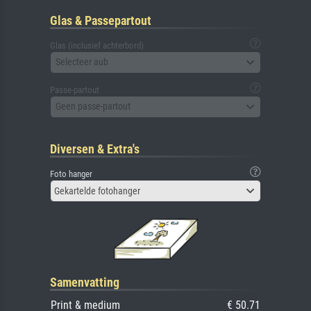
Glas & Passepartout
Glas (inclusief achterbord)
Selecteer aub
Passe-partout
Geen passe-partout
Diversen & Extra's
Foto hanger
Gekartelde fotohanger
Samenvatting
Print & medium
€ 50.71