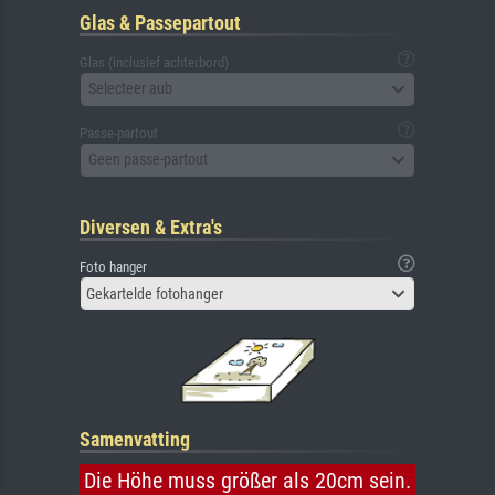
Glas & Passepartout
Glas (inclusief achterbord)
Selecteer aub
Passe-partout
Geen passe-partout
Diversen & Extra's
Foto hanger
Gekartelde fotohanger
Samenvatting
Die Höhe muss größer als 20cm sein.