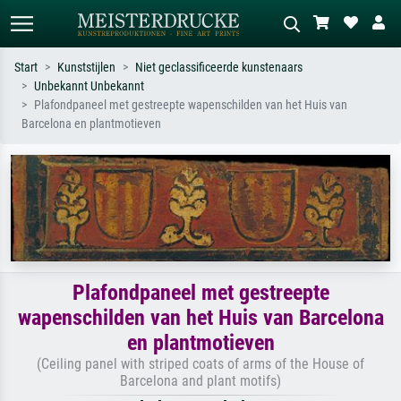
Start
Kunststijlen
Niet geclassificeerde kunstenaars
Unbekannt Unbekannt
Standaard zoeken
AI-beeldzoeker
Plafondpaneel met gestreepte wapenschilden van het Huis van
Barcelona en plantmotieven
Zoek op kunstenaar, titel of stijl – bijv.
Beschrijf de scène – bijv. groene
Monet, Sterrennacht, impressionisme,
weide, abstract met veel rood, donker
Hokusai-golf, naakt.
olieverfschilderij, staand naakt naast
een boom.
Plafondpaneel met gestreepte
wapenschilden van het Huis van Barcelona
en plantmotieven
(Ceiling panel with striped coats of arms of the House of
Barcelona and plant motifs)