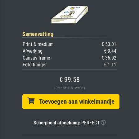
Samenvatting
Print & medium
€ 53.01
Afwerking
€ 9.44
Canvas frame
€ 36.02
Foto hanger
€ 1.11
€ 99.58
(Enthält 21% MwSt.)
Toevoegen aan winkelmandje
Scherpheid afbeelding:
PERFECT