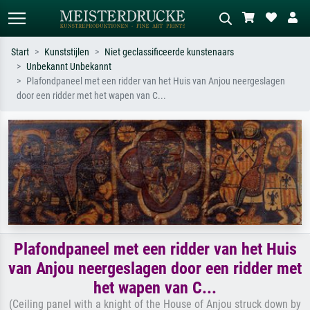
Start
Kunststijlen
Niet geclassificeerde kunstenaars
Unbekannt Unbekannt
Standaard zoeken
AI-beeldzoeker
Plafondpaneel met een ridder van het Huis van Anjou neergeslagen
door een ridder met het wapen van C...
Zoek op kunstenaar, titel of stijl – bijv.
Beschrijf de scène – bijv. groene
Monet, Sterrennacht, impressionisme,
weide, abstract met veel rood, donker
Hokusai-golf, naakt.
olieverfschilderij, staand naakt naast
een boom.
Plafondpaneel met een ridder van het Huis
van Anjou neergeslagen door een ridder met
het wapen van C...
(Ceiling panel with a knight of the House of Anjou struck down by