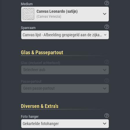
Medium
Canvas Leonardo (satijn)
(Canvas Venezia)
Spanraam
Canvas lijst - Afbeelding gespiegeld aan de zijkant
Glas & Passepartout
Glas (inclusief achterbord)
Selecteer aub
Passe-partout
Geen passe-partout
Diversen & Extra's
Foto hanger
Gekartelde fotohanger