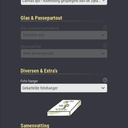
Canvas lijst - Afbeelding gespiegeld aan de zijkant
Glas & Passepartout
Glas (inclusief achterbord)
Selecteer aub
Passe-partout
Geen passe-partout
Diversen & Extra's
Foto hanger
Gekartelde fotohanger
Samenvatting