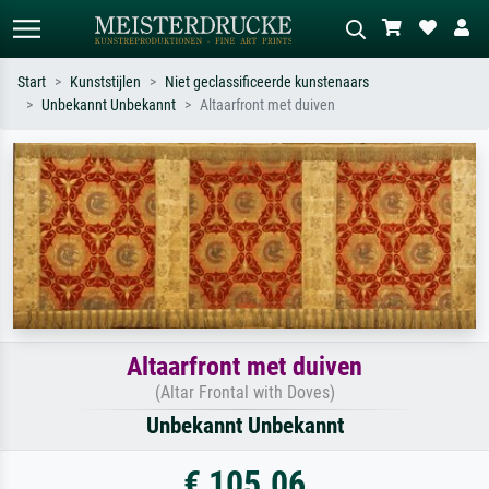
Start
Kunststijlen
Niet geclassificeerde kunstenaars
Unbekannt Unbekannt
Altaarfront met duiven
Standaard zoeken
AI-beeldzoeker
Zoek op kunstenaar, titel of stijl – bijv.
Beschrijf de scène – bijv. groene
Monet, Sterrennacht, impressionisme,
weide, abstract met veel rood, donker
Hokusai-golf, naakt.
olieverfschilderij, staand naakt naast
een boom.
Altaarfront met duiven
(Altar Frontal with Doves)
Unbekannt Unbekannt
€ 105.06