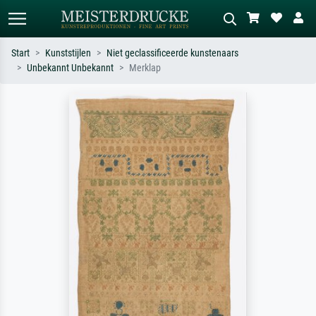
Start
Kunststijlen
Niet geclassificeerde kunstenaars
Unbekannt Unbekannt
Merklap
Standaard zoeken
AI-beeldzoeker
Zoek op kunstenaar, titel of stijl – bijv.
Beschrijf de scène – bijv. groene
Monet, Sterrennacht, impressionisme,
weide, abstract met veel rood, donker
Hokusai-golf, naakt.
olieverfschilderij, staand naakt naast
een boom.