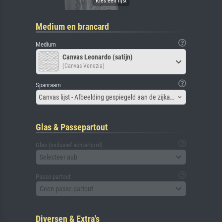
Medium en brancard
Medium
Canvas Leonardo (satijn)
(Canvas Venezia)
Spanraam
Canvas lijst - Afbeelding gespiegeld aan de zijkant
Glas & Passepartout
Glas (inclusief achterbord)
Selecteer aub
Passe-partout
Geen passe-partout
Diversen & Extra's