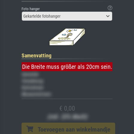
Foto hanger
Gekartelde fotohanger
Samenvatting
Die Breite muss größer als 20cm sein.
Gemälde
Veredelung
Keilrahmen
Museumslizenz
€ 0,00
(inkl. 20% MwSt)
Toevoegen aan winkelmandje