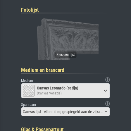
Fotolijst
Medium en brancard
Medium
Canvas Leonardo (satijn)
(Canvas Venezia)
Spanraam
Canvas lijst - Afbeelding gespiegeld aan de zijkant
Glas & Passepartout