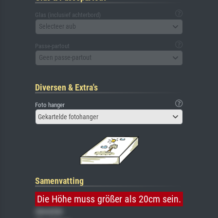
Glas (inclusief achterbord)
Selecteer aub
Passe-partout
Geen passe-partout
Diversen & Extra's
Foto hanger
Gekartelde fotohanger
Samenvatting
Die Höhe muss größer als 20cm sein.
Gemälde