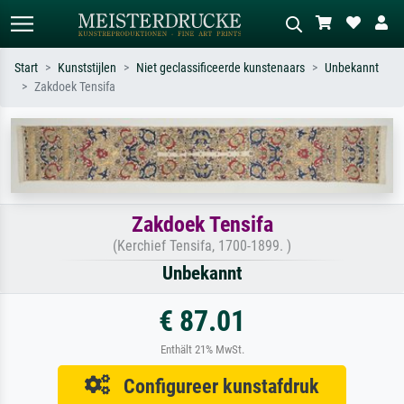
Start
Kunststijlen
Niet geclassificeerde kunstenaars
Unbekannt
Zakdoek Tensifa
Standaard zoeken
AI-beeldzoeker
Zoek op kunstenaar, titel of stijl – bijv.
Beschrijf de scène – bijv. groene
Monet, Sterrennacht, impressionisme,
weide, abstract met veel rood, donker
Hokusai-golf, naakt.
olieverfschilderij, staand naakt naast
een boom.
Zakdoek Tensifa
(Kerchief Tensifa, 1700-1899. )
Unbekannt
€ 87.01
Enthält 21% MwSt.
Configureer kunstafdruk