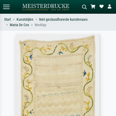
Start
Kunststijlen
Niet geclassificeerde kunstenaars
Maria De Cos
Merklap
Standaard zoeken
AI-beeldzoeker
Zoek op kunstenaar, titel of stijl – bijv.
Beschrijf de scène – bijv. groene
Monet, Sterrennacht, impressionisme,
weide, abstract met veel rood, donker
Hokusai-golf, naakt.
olieverfschilderij, staand naakt naast
een boom.