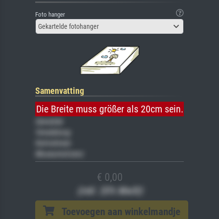
Foto hanger
Gekartelde fotohanger
Samenvatting
Die Breite muss größer als 20cm sein.
Gemälde
Veredelung
Keilrahmen
Museumslizenz
€ 0,00
(inkl. 20% MwSt)
Toevoegen aan winkelmandje