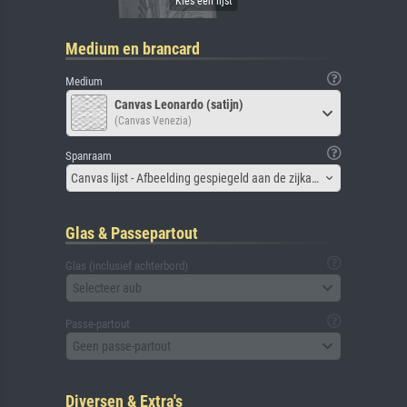
Medium en brancard
Medium
Canvas Leonardo (satijn)
(Canvas Venezia)
Spanraam
Canvas lijst - Afbeelding gespiegeld aan de zijkant
Glas & Passepartout
Glas (inclusief achterbord)
Selecteer aub
Passe-partout
Geen passe-partout
Diversen & Extra's